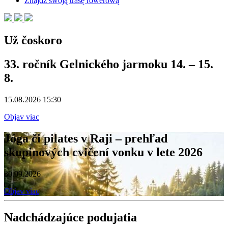
Znajdź swoją trasę rowerową
Už čoskoro
33. ročník Gelnického jarmoku 14. – 15.
8.
15.08.2026 15:30
Objav viac
Jóga či pilates v Raji – prehľad
skupinových cvičení vonku v lete 2026
30.09.2026
Objav viac
Nadchádzajúce podujatia