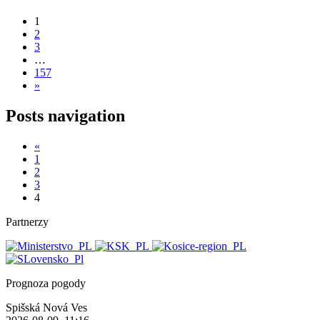
1
2
3
…
157
»
Posts navigation
«
1
2
3
4
Partnerzy
Prognoza pogody
Spišská Nová Ves