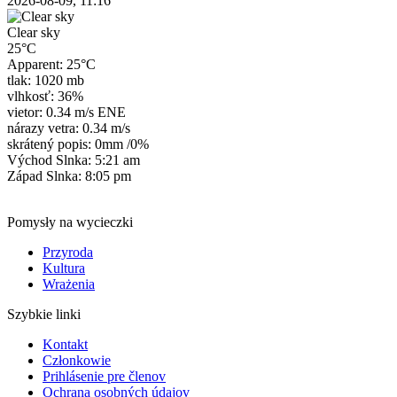
2026-08-09, 11:16
Clear sky
25°C
Apparent: 25°C
tlak: 1020 mb
vlhkosť: 36%
vietor: 0.34 m/s ENE
nárazy vetra: 0.34 m/s
skrátený popis:
0mm
/
0%
Východ Slnka: 5:21 am
Západ Slnka: 8:05 pm
Pomysły na wycieczki
Przyroda
Kultura
Wrażenia
Szybkie linki
Kontakt
Członkowie
Prihlásenie pre členov
Ochrana osobných údajov