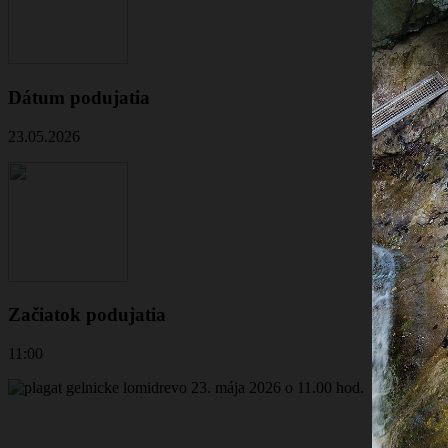
Dátum podujatia
23.05.2026
Začiatok podujatia
11:00