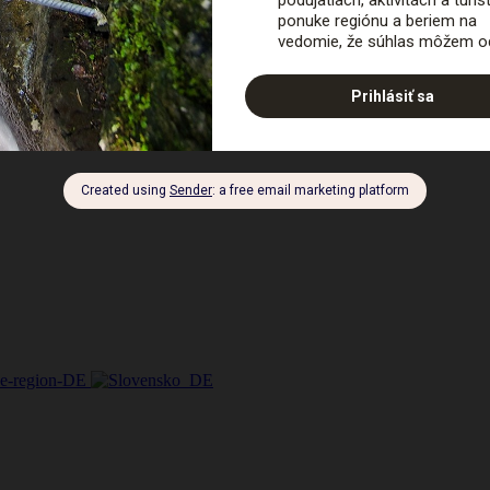
rov, ktorý sa kvôli počasiu presunul na
23. mája 2026 o 11.00 hod.
 čas, štiepanie dreva, spúšťanie dreva na terč, rezanie metrovice. V 
nky, Štôlňa Jozef, Banský skanzen, fotostena.