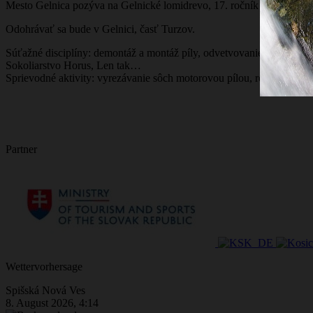
Mesto Gelnica pozýva na Gelnické lomidrevo, 17. ročník súťaže pilia
Odohrávať sa bude v Gelnici, časť Turzov.
Súťažné disciplíny: demontáž a montáž píly, odvetvovanie, rezanie na
Sokoliarstvo Horus, Len tak…
Sprievodné aktivity: vyrezávanie sôch motorovou pílou, remeselné stá
Partner
Wettervorhersage
Spišská Nová Ves
8. August 2026, 4:14