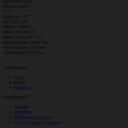
Broken clouds
15°C
Apparent: 15°C
tlak: 1021 mb
vlhkosť: 100%
vietor: 2.65 m/s N
nárazy vetra: 2.65 m/s
skrátený popis:
0mm
/
0%
Východ Slnka: 5:20 am
Západ Slnka: 8:06 pm
Ausflugstipps
Natur
Kultur
Erlebnisse
Schnellzugriff
Kontakt
Mitglieder
Prihlásenie pre členov
Ochrana osobných údajov