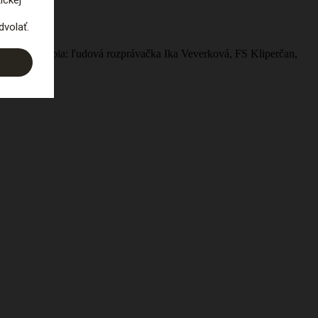
programe vystúpia: ľudová rozprávačka Ika Veverková, FS Kliperčan,