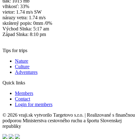
tlak: 1015 mb
vlhkosť: 33%
vietor: 1.74 m/s SW
nárazy vetra: 1.74 m/s
skrátený popis:
0mm
/
0%
Východ Slnka: 5:17 am
Západ Slnka: 8:10 pm
Tips for trips
Nature
Culture
Adventures
Quick links
Members
Contact
Login for members
© 2026 vraji.sk vytvorilo Targetovo s.r.o. | Realizované s finančnou
podporou Ministerstva cestovného ruchu a športu Slovenskej
republiky