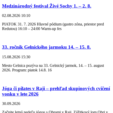
Medzinárodný festival Živé Sochy 1. – 2. 8.
02.08.2026 10:10
PIATOK 31. 7. 2026 Hlavné pódium (gastro zóna, priestor pred
Redutou) 16:10 – 24:00 Warm-up fes
33. ročník Gelnického jarmoku 14. – 15. 8.
15.08.2026 15:30
Mesto Gelnica pozýva na 33. Gelnický jarmok, 14. – 15. august
2026. Program: piatok 14.8. 16
Jóga či pilates v Raji – prehľad skupinových cvičení
vonku v lete 2026
30.09.2026
Začnite letnú nedeľu jógou s Obrami v Raji Zážitkový lom Obri v