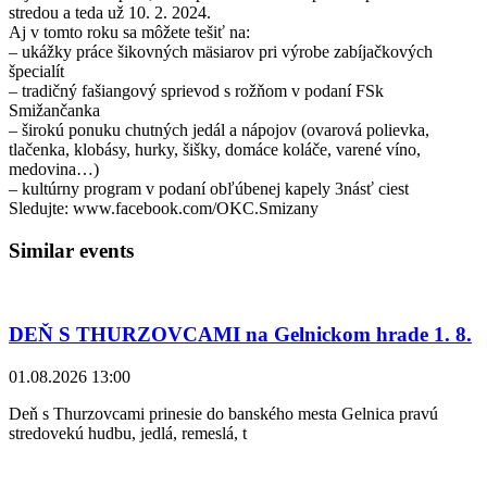
stredou a teda už 10. 2. 2024.
Aj v tomto roku sa môžete tešiť na:
– ukážky práce šikovných mäsiarov pri výrobe zabíjačkových
špecialít
– tradičný fašiangový sprievod s rožňom v podaní FSk
Smižančanka
– širokú ponuku chutných jedál a nápojov (ovarová polievka,
tlačenka, klobásy, hurky, šišky, domáce koláče, varené víno,
medovina…)
– kultúrny program v podaní obľúbenej kapely 3násť ciest
Sledujte: www.facebook.com/OKC.Smizany
Similar events
DEŇ S THURZOVCAMI na Gelnickom hrade 1. 8.
01.08.2026 13:00
Deň s Thurzovcami prinesie do banského mesta Gelnica pravú
stredovekú hudbu, jedlá, remeslá, t