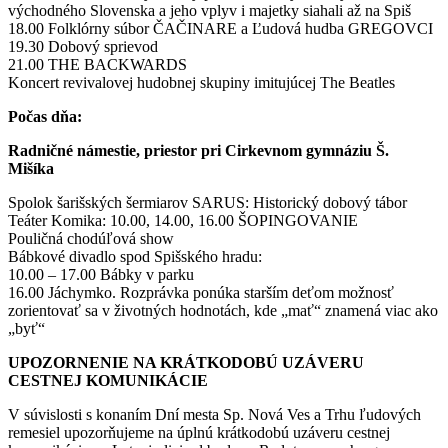
východného Slovenska a jeho vplyv i majetky siahali až na Spiš
18.00 Folklórny súbor ČAČINARE a Ľudová hudba GREGOVCI
19.30 Dobový sprievod
21.00 THE BACKWARDS
Koncert revivalovej hudobnej skupiny imitujúcej The Beatles
Počas dňa:
Radničné námestie, priestor pri Cirkevnom gymnáziu Š.
Mišíka
Spolok šarišských šermiarov SARUS: Historický dobový tábor
Teáter Komika: 10.00, 14.00, 16.00 ŠOPINGOVANIE
Pouličná chodúľová show
Bábkové divadlo spod Spišského hradu:
10.00 – 17.00 Bábky v parku
16.00 Jáchymko. Rozprávka ponúka starším deťom možnosť
zorientovať sa v životných hodnotách, kde „mať“ znamená viac ako
„byť“
UPOZORNENIE NA KRÁTKODOBÚ UZÁVERU
CESTNEJ KOMUNIKÁCIE
V súvislosti s konaním Dní mesta Sp. Nová Ves a Trhu ľudových
remesiel upozorňujeme na úplnú krátkodobú uzáveru cestnej