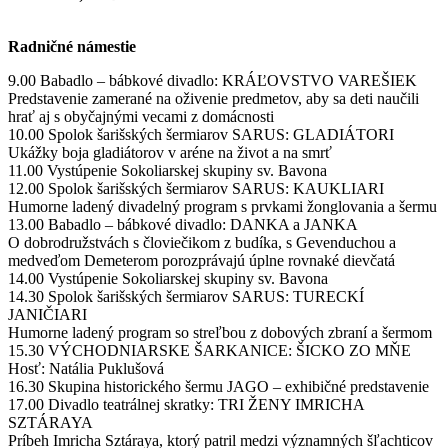
Radničné námestie
9.00 Babadlo – bábkové divadlo: KRÁĽOVSTVO VAREŠIEK
Predstavenie zamerané na oživenie predmetov, aby sa deti naučili
hrať aj s obyčajnými vecami z domácnosti
10.00 Spolok šarišských šermiarov SARUS: GLADIÁTORI
Ukážky boja gladiátorov v aréne na život a na smrť
11.00 Vystúpenie Sokoliarskej skupiny sv. Bavona
12.00 Spolok šarišských šermiarov SARUS: KAUKLIARI
Humorne ladený divadelný program s prvkami žonglovania a šermu
13.00 Babadlo – bábkové divadlo: DANKA a JANKA
O dobrodružstvách s človiečikom z budíka, s Gevenduchou a
medveďom Demeterom porozprávajú úplne rovnaké dievčatá
14.00 Vystúpenie Sokoliarskej skupiny sv. Bavona
14.30 Spolok šarišských šermiarov SARUS: TURECKÍ
JANIČIARI
Humorne ladený program so streľbou z dobových zbraní a šermom
15.30 VÝCHODNIARSKE ŠARKANICE: ŠICKO ZO MŇE
Hosť: Natália Puklušová
16.30 Skupina historického šermu JAGO – exhibičné predstavenie
17.00 Divadlo teatrálnej skratky: TRI ŽENY IMRICHA
SZTÁRAYA
Príbeh Imricha Sztáraya, ktorý patril medzi významných šľachticov