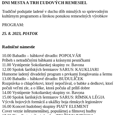
DNI MESTA A TRH ĽUDOVÝCH REMESIEL
Tradičné podujatie ladené v duchu dôb minulých so sprievodným
kultúrnym programom a širokou ponukou remeselných výrobkov
PROGRAM:
25. 8. 2023, PIATOK
Radničné námestie
10.00 Babadlo – bábkové divadlo: POPOLVÁR
Príbeh s netradičnými bábkami a krásnymi pesničkami
11.00 Vystúpenie Sokoliarskej skupiny sv. Bavona
12.00 Spolok šarišských šermiarov SARUS: KAUKLIARI
Humorne ladený divadelný program s prvkami žonglovania a šermu
13.00 Babadlo – bábkové divadlo: BUDULÍČEK
Rozprávka o chlapčekovi, ktorý nepočúval, o babke a dedkovi, ktorí
počuli veľmi zle, a o líške, ktorá počula až príliš dobre
14.00 Vystúpenie Sokoliarskej skupiny sv. Bavona
15.00 Spolok šarišských šermiarov SARUS: RÍMSKA LÉGIA
Výcvik bojových formácií a ukážky boja rímskych legionárov
16.00 Koncert hudobnej skupiny PIATY ELEMENT
Cover verzie inštrumentálnej, populárnej a filmovej hudby