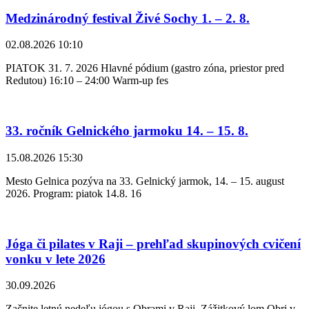
Medzinárodný festival Živé Sochy 1. – 2. 8.
02.08.2026 10:10
PIATOK 31. 7. 2026 Hlavné pódium (gastro zóna, priestor pred
Redutou) 16:10 – 24:00 Warm-up fes
33. ročník Gelnického jarmoku 14. – 15. 8.
15.08.2026 15:30
Mesto Gelnica pozýva na 33. Gelnický jarmok, 14. – 15. august
2026. Program: piatok 14.8. 16
Jóga či pilates v Raji – prehľad skupinových cvičení
vonku v lete 2026
30.09.2026
Začnite letnú nedeľu jógou s Obrami v Raji Zážitkový lom Obri v