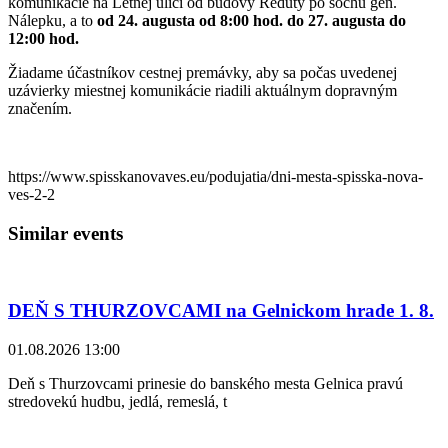
komunikácie na Letnej ulici od budovy Reduty po sochu gen.
Nálepku, a to
od 24. augusta od 8:00 hod. do 27. augusta do
12:00 hod.
Žiadame účastníkov cestnej premávky, aby sa počas uvedenej
uzávierky miestnej komunikácie riadili aktuálnym dopravným
značením.
https://www.spisskanovaves.eu/podujatia/dni-mesta-spisska-nova-
ves-2-2
Similar events
DEŇ S THURZOVCAMI na Gelnickom hrade 1. 8.
01.08.2026 13:00
Deň s Thurzovcami prinesie do banského mesta Gelnica pravú
stredovekú hudbu, jedlá, remeslá, t