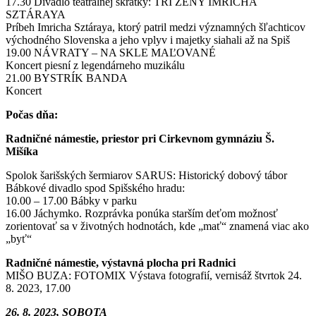
17.30 Divadlo teatrálnej skratky: TRI ŽENY IMRICHA
SZTÁRAYA
Príbeh Imricha Sztáraya, ktorý patril medzi významných šľachticov
východného Slovenska a jeho vplyv i majetky siahali až na Spiš
19.00 NÁVRATY – NA SKLE MAĽOVANÉ
Koncert piesní z legendárneho muzikálu
21.00 BYSTRÍK BANDA
Koncert
Počas dňa:
Radničné námestie, priestor pri Cirkevnom gymnáziu Š.
Mišíka
Spolok šarišských šermiarov SARUS: Historický dobový tábor
Bábkové divadlo spod Spišského hradu:
10.00 – 17.00 Bábky v parku
16.00 Jáchymko. Rozprávka ponúka starším deťom možnosť
zorientovať sa v životných hodnotách, kde „mať“ znamená viac ako
„byť“
Radničné námestie, výstavná plocha pri Radnici
MIŠO BUZA: FOTOMIX Výstava fotografií, vernisáž štvrtok 24.
8. 2023, 17.00
26. 8. 2023, SOBOTA