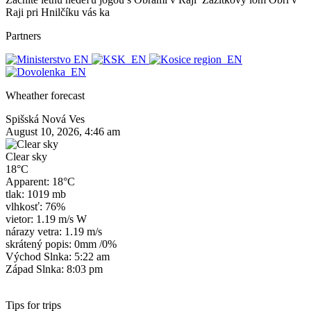
Raji pri Hnilčíku vás ka
Partners
Wheather forecast
Spišská Nová Ves
August 10, 2026, 4:46 am
Clear sky
18°C
Apparent: 18°C
tlak: 1019 mb
vlhkosť: 76%
vietor: 1.19 m/s W
nárazy vetra: 1.19 m/s
skrátený popis:
0mm
/
0%
Východ Slnka: 5:22 am
Západ Slnka: 8:03 pm
Tips for trips