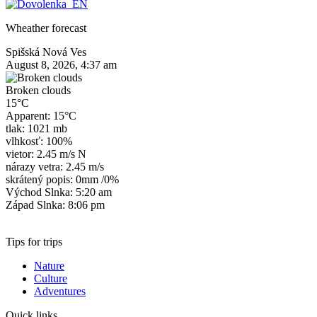
Wheather forecast
Spišská Nová Ves
August 8, 2026, 4:37 am
Broken clouds
15°C
Apparent: 15°C
tlak: 1021 mb
vlhkosť: 100%
vietor: 2.45 m/s N
nárazy vetra: 2.45 m/s
skrátený popis:
0mm
/
0%
Východ Slnka: 5:20 am
Západ Slnka: 8:06 pm
Tips for trips
Nature
Culture
Adventures
Quick links