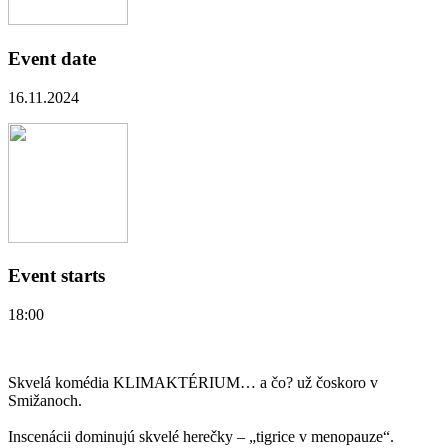
Event date
16.11.2024
Event starts
18:00
Skvelá komédia KLIMAKTÉRIUM… a čo? už čoskoro v
Smižanoch.
Inscenácii dominujú skvelé herečky – „tigrice v menopauze“.