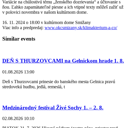
Variácie na chúlostivú tému „ženského dozrievania“ a účtovanie s
ňou. Ľahko zapamätateľné piesne a ich vtipné texty môžeš zažiť už
v polovici novembra v našom kultúrnom dome.
16. 11. 2024 o 18:00 v kultúrnom dome Smižany
Viac info a predpredaj:
www.okcsmizany.sk/klimakterium-a-co/
Similar events
DEŇ S THURZOVCAMI na Gelnickom hrade 1. 8.
01.08.2026 13:00
Deň s Thurzovcami prinesie do banského mesta Gelnica pravú
stredovekú hudbu, jedlá, remeslá, t
Medzinárodný festival Živé Sochy 1. – 2. 8.
02.08.2026 10:10