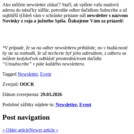
Ako môžete newsletter získať? Stačí, ak vpíšete vašu mailovú
adresu do tabuľky nižšie, potvrdíte odber tlačidlom Subscribe a už
najbližší týždeň vám v schránke pristane náš
newsletter s názvom
Novinky z raja a južného Spiša
.
Ďakujeme Vám za priazeň!
*V prípade, že sa na odber newsletteru prihlásite, no v budúcnosti
by ste sa rozhodli, že už nechcete byť jeho adresátom, z odberu sa
môžete kedykoľvek odhlásiť prostredníctvom tlačidla
“Unsubscribe” v päte každého newsletteru.
Tagged
Newsletter
,
Event
Zvrejnil:
OOCR
Dátum zverejnenia:
29.03.2026
Podobné zážitky nájdete tu:
Newsletter
,
Event
Post navigation
« Older article
Newer article »