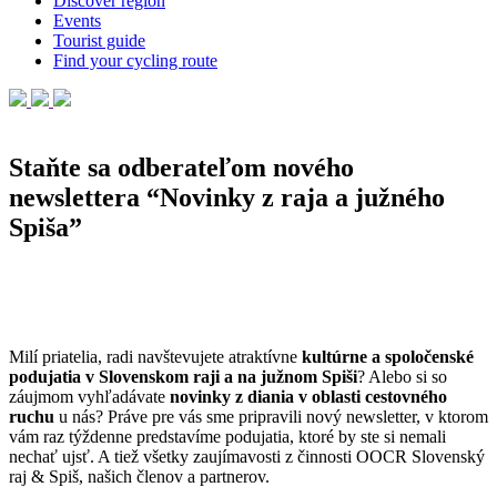
Discover region
Events
Tourist guide
Find your cycling route
Staňte sa odberateľom nového
newslettera “Novinky z raja a južného
Spiša”
Milí priatelia, radi navštevujete atraktívne
kultúrne a spoločenské
podujatia v Slovenskom raji a na južnom Spiši
? Alebo si so
záujmom vyhľadávate
novinky z diania v oblasti cestovného
ruchu
u nás? Práve pre vás sme pripravili nový newsletter, v ktorom
vám raz týždenne predstavíme podujatia, ktoré by ste si nemali
nechať ujsť. A tiež všetky zaujímavosti z činnosti OOCR Slovenský
raj & Spiš, našich členov a partnerov.