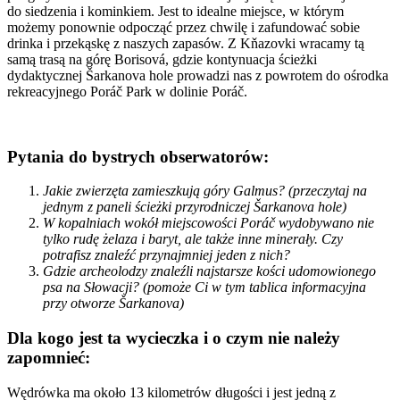
do siedzenia i kominkiem. Jest to idealne miejsce, w którym
możemy ponownie odpocząć przez chwilę i zafundować sobie
drinka i przekąskę z naszych zapasów. Z Kňazovki wracamy tą
samą trasą na górę Borisová, gdzie kontynuacja ścieżki
dydaktycznej Šarkanova hole prowadzi nas z powrotem do ośrodka
rekreacyjnego Poráč Park w dolinie Poráč.
Pytania do bystrych obserwatorów:
Jakie zwierzęta zamieszkują góry Galmus? (przeczytaj na
jednym z paneli ścieżki przyrodniczej Šarkanova hole)
W kopalniach wokół miejscowości Poráč wydobywano nie
tylko rudę żelaza i baryt, ale także inne minerały. Czy
potrafisz znaleźć przynajmniej jeden z nich?
Gdzie archeolodzy znaleźli najstarsze kości udomowionego
psa na Słowacji? (pomoże Ci w tym tablica informacyjna
przy otworze Šarkanova)
Dla kogo jest ta wycieczka i o czym nie należy
zapomnieć:
Wędrówka ma około 13 kilometrów długości i jest jedną z