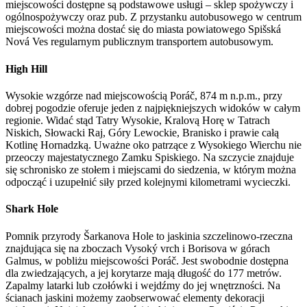
miejscowości dostępne są podstawowe usługi – sklep spożywczy i
ogólnospożywczy oraz pub. Z przystanku autobusowego w centrum
miejscowości można dostać się do miasta powiatowego Spišská
Nová Ves regularnym publicznym transportem autobusowym.
High Hill
Wysokie wzgórze nad miejscowością Poráč, 874 m n.p.m., przy
dobrej pogodzie oferuje jeden z najpiękniejszych widoków w całym
regionie. Widać stąd Tatry Wysokie, Kralovą Horę w Tatrach
Niskich, Słowacki Raj, Góry Lewockie, Branisko i prawie całą
Kotlinę Hornadzką. Uważne oko patrzące z Wysokiego Wierchu nie
przeoczy majestatycznego Zamku Spiskiego. Na szczycie znajduje
się schronisko ze stołem i miejscami do siedzenia, w którym można
odpocząć i uzupełnić siły przed kolejnymi kilometrami wycieczki.
Shark Hole
Pomnik przyrody Šarkanova Hole to jaskinia szczelinowo-rzeczna
znajdująca się na zboczach Vysoký vrch i Borisova w górach
Galmus, w pobliżu miejscowości Poráč. Jest swobodnie dostępna
dla zwiedzających, a jej korytarze mają długość do 177 metrów.
Zapalmy latarki lub czołówki i wejdźmy do jej wnętrzności. Na
ścianach jaskini możemy zaobserwować elementy dekoracji