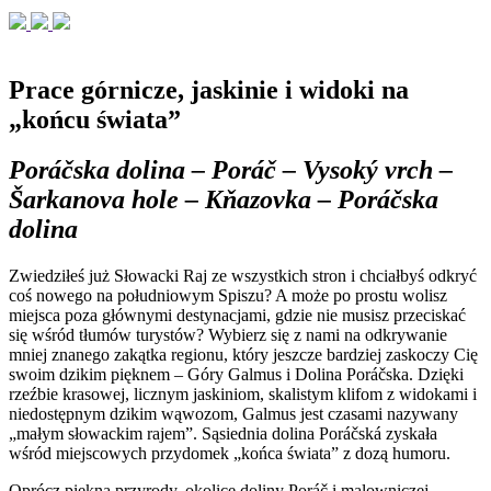
Prace górnicze, jaskinie i widoki na
„końcu świata”
Poráčska dolina – Poráč – Vysoký vrch –
Šarkanova hole – Kňazovka – Poráčska
dolina
Zwiedziłeś już Słowacki Raj ze wszystkich stron i chciałbyś odkryć
coś nowego na południowym Spiszu? A może po prostu wolisz
miejsca poza głównymi destynacjami, gdzie nie musisz przeciskać
się wśród tłumów turystów? Wybierz się z nami na odkrywanie
mniej znanego zakątka regionu, który jeszcze bardziej zaskoczy Cię
swoim dzikim pięknem – Góry Galmus i Dolina Poráčska. Dzięki
rzeźbie krasowej, licznym jaskiniom, skalistym klifom z widokami i
niedostępnym dzikim wąwozom, Galmus jest czasami nazywany
„małym słowackim rajem”. Sąsiednia dolina Poráčská zyskała
wśród miejscowych przydomek „końca świata” z dozą humoru.
Oprócz piękna przyrody, okolice doliny Poráč i malowniczej