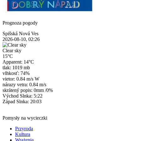
Prognoza pogody
Spišská Nová Ves
2026-08-10, 02:26
Clear sky
15°C
Apparent: 14°C
tlak: 1019 mb
vlhkosť: 74%
vietor: 0.84 m/s W
nárazy vetra: 0.84 m/s
skrátený popis:
0mm
/
0%
Východ Slnka: 5:22
Západ Slnka: 20:03
Pomysły na wycieczki
Przyroda
Kultura
Wrażenia