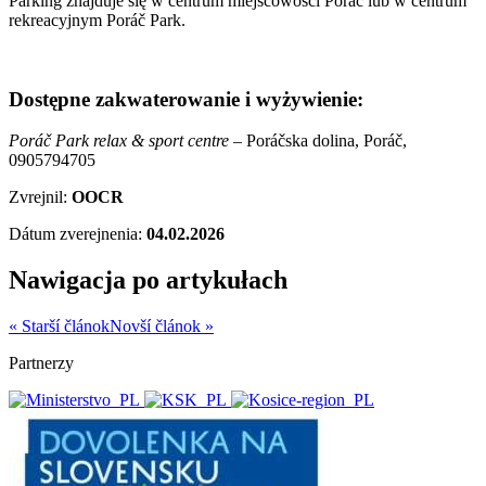
Parking znajduje się w centrum miejscowości Poráč lub w centrum
rekreacyjnym Poráč Park.
Dostępne zakwaterowanie i wyżywienie:
Poráč Park relax & sport centre –
Poráčska dolina, Poráč,
0905794705
Zvrejnil:
OOCR
Dátum zverejnenia:
04.02.2026
Nawigacja po artykułach
« Starší článok
Novší článok »
Partnerzy