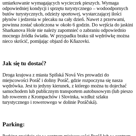
umiarkowanie wymagających wycieczek pieszych. Wymaga
odpowiedniej kondycji i sprzętu turystycznego – wodoodpornych
butów turystycznych, odzieży sportowej, wystarczającej ilości
płynów i jedzenia w plecaku na cały dzień. Nawet z przerwami,
powinna zostać ukończona w około 6 godzin. Do wejścia do jaskini
Sharkanova Hole nie należy zapomnieć o zabraniu odpowiednio
mocnego źródła światła. W przypadku braku sił wędrówkę można
nieco skrócić, pomijając objazd do Kňazovki.
Jak się tu dostać?
Droga krajowa z miasta Spišská Nová Ves prowadzi do
miejscowości Poráč i doliny Poráč, gdzie rozpoczyna się nasza
wędrówka. Jest to jedyny kierunek, z którego można tu dojechać
samochodem lub publicznym transportem autobusowym (lub pieszo
lub rowerem z Krompachów i Slovinka, wzdłuż szlaku
turystycznego i rowerowego w dolinie Poráčská).
Parking: