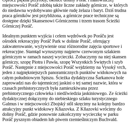
miejscowości Poráč zdobią także liczne zakłady górnicze, w których
do niedawna wydobywano głównie rudę żelaza i baryt. Dziś trudna
praca górników jest przybliżona, a górnicze prace techniczne są
dostępne dzięki Skansenowi Górniczemu i trzem trasom Ścieżki
Górniczej Poráč.
Idealnym punktem wyjścia i celem wędrówek po Poráču jest
ośrodek rekreacyjny Poráč Park w dolinie Poráč, oferujący
zakwaterowanie, wyżywienie oraz różnorodne zajęcia sportowe i
rekreacyjne. Stamtąd wyruszymy najpierw czerwonym szlakiem
górniczym w ramach naszej wycieczki. Zobaczymy na niej skansen
górniczy, szopę Piotra i Pawła, szopę Wszystkich Świętych i szyb
Poráč. Następnie z miejscowości Poráč wejdziemy na Vysoký vrch,
jeden z najpiękniejszych panoramicznych punktów widokowych na
całym południowym Spiszu. Ścieżka dydaktyczna Šarkanova hole
zaprowadzi nas do tajemniczej jaskini o tej samej nazwie, która w
czasach prehistorycznych była zamieszkiwana przez
prehistorycznego człowieka i niedźwiedzia jaskiniowego. Ze ścieżki
dydaktycznej dołączymy do niebieskiego szlaku turystycznego
Galmus i w miejscowości Zbojský stôl skręcimy na kolejny bardzo
atrakcyjny punkt widokowy Kňazovka. Z Kňazovki wrócimy do
doliny Poráč, gdzie ponownie zakończymy wycieczkę w parku
Poráč pysznym obiadem lub piwem rzemieślniczym Buchvald.