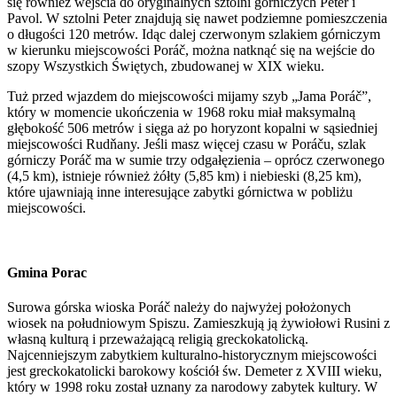
się również wejścia do oryginalnych sztolni górniczych Peter i
Pavol. W sztolni Peter znajdują się nawet podziemne pomieszczenia
o długości 120 metrów. Idąc dalej czerwonym szlakiem górniczym
w kierunku miejscowości Poráč, można natknąć się na wejście do
szopy Wszystkich Świętych, zbudowanej w XIX wieku.
Tuż przed wjazdem do miejscowości mijamy szyb „Jama Poráč”,
który w momencie ukończenia w 1968 roku miał maksymalną
głębokość 506 metrów i sięga aż po horyzont kopalni w sąsiedniej
miejscowości Rudňany. Jeśli masz więcej czasu w Poráču, szlak
górniczy Poráč ma w sumie trzy odgałęzienia – oprócz czerwonego
(4,5 km), istnieje również żółty (5,85 km) i niebieski (8,25 km),
które ujawniają inne interesujące zabytki górnictwa w pobliżu
miejscowości.
Gmina Porac
Surowa górska wioska Poráč należy do najwyżej położonych
wiosek na południowym Spiszu. Zamieszkują ją żywiołowi Rusini z
własną kulturą i przeważającą religią greckokatolicką.
Najcenniejszym zabytkiem kulturalno-historycznym miejscowości
jest greckokatolicki barokowy kościół św. Demeter z XVIII wieku,
który w 1998 roku został uznany za narodowy zabytek kultury. W