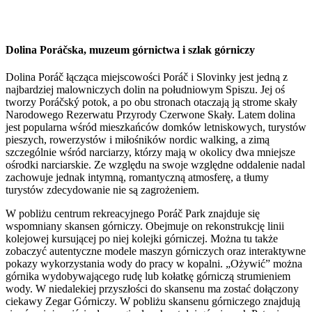
Dolina Poráčska, muzeum górnictwa i szlak górniczy
Dolina Poráč łącząca miejscowości Poráč i Slovinky jest jedną z
najbardziej malowniczych dolin na południowym Spiszu. Jej oś
tworzy Poráčský potok, a po obu stronach otaczają ją strome skały
Narodowego Rezerwatu Przyrody Czerwone Skały. Latem dolina
jest popularna wśród mieszkańców domków letniskowych, turystów
pieszych, rowerzystów i miłośników nordic walking, a zimą
szczególnie wśród narciarzy, którzy mają w okolicy dwa mniejsze
ośrodki narciarskie. Ze względu na swoje względne oddalenie nadal
zachowuje jednak intymną, romantyczną atmosferę, a tłumy
turystów zdecydowanie nie są zagrożeniem.
W pobliżu centrum rekreacyjnego Poráč Park znajduje się
wspomniany skansen górniczy. Obejmuje on rekonstrukcję linii
kolejowej kursującej po niej kolejki górniczej. Można tu także
zobaczyć autentyczne modele maszyn górniczych oraz interaktywne
pokazy wykorzystania wody do pracy w kopalni. „Ożywić” można
górnika wydobywającego rudę lub kołatkę górniczą strumieniem
wody. W niedalekiej przyszłości do skansenu ma zostać dołączony
ciekawy Zegar Górniczy. W pobliżu skansenu górniczego znajdują