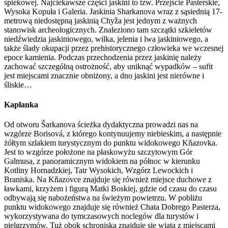
spiekowej. Najciekawsze części jaskini to tzw. Przejście Pasterskie,
Wysoka Kopuła i Galeria. Jaskinia Sharkanova wraz z sąsiednią 17-
metrową niedostępną jaskinią Chyža jest jednym z ważnych
stanowisk archeologicznych. Znaleziono tam szczątki szkieletów
niedźwiedzia jaskiniowego, wilka, jelenia i lwa jaskiniowego, a
także ślady okupacji przez prehistorycznego człowieka we wczesnej
epoce kamienia. Podczas przechodzenia przez jaskinię należy
zachować szczególną ostrożność, aby uniknąć wypadków – sufit
jest miejscami znacznie obniżony, a dno jaskini jest nierówne i
śliskie…
Kapłanka
Od otworu Šarkanova ścieżka dydaktyczna prowadzi nas na
wzgórze Borisová, z którego kontynuujemy niebieskim, a następnie
żółtym szlakiem turystycznym do punktu widokowego Kňazovka.
Jest to wzgórze położone na płaskowyżu szczytowym Gór
Galmusa, z panoramicznym widokiem na północ w kierunku
Kotliny Hornadzkiej, Tatr Wysokich, Wzgórz Lewockich i
Braniska. Na Kňazovce znajduje się również miejsce duchowe z
ławkami, krzyżem i figurą Matki Boskiej, gdzie od czasu do czasu
odbywają się nabożeństwa na świeżym powietrzu. W pobliżu
punktu widokowego znajduje się również Chata Dobrego Pasterza,
wykorzystywana do tymczasowych noclegów dla turystów i
pielgrzymów. Tuż obok schroniska znajduje się wiata z miejscami