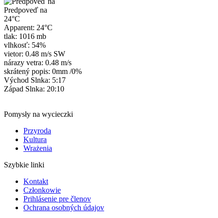
Predpoveď na
24°C
Apparent: 24°C
tlak: 1016 mb
vlhkosť: 54%
vietor: 0.48 m/s SW
nárazy vetra: 0.48 m/s
skrátený popis:
0mm
/
0%
Východ Slnka: 5:17
Západ Slnka: 20:10
Pomysły na wycieczki
Przyroda
Kultura
Wrażenia
Szybkie linki
Kontakt
Członkowie
Prihlásenie pre členov
Ochrana osobných údajov