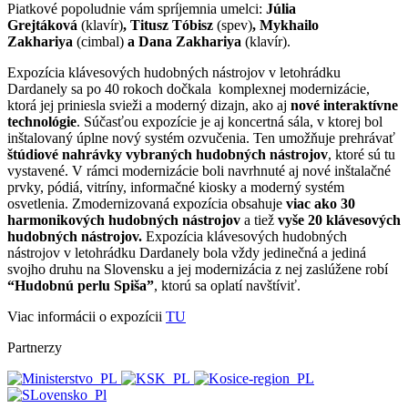
Piatkové popoludnie vám spríjemnia umelci:
Júlia
Grejtáková
(klavír)
, Titusz Tóbisz
(spev)
, Mykhailo
Zakhariya
(cimbal)
a Dana Zakhariya
(klavír).
Expozícia klávesových hudobných nástrojov v letohrádku
Dardanely sa po 40 rokoch dočkala komplexnej modernizácie,
ktorá jej priniesla svieži a moderný dizajn, ako aj
nové interaktívne
technológie
. Súčasťou expozície je aj koncertná sála, v ktorej bol
inštalovaný úplne nový systém ozvučenia. Ten umožňuje prehrávať
štúdiové nahrávky vybraných hudobných nástrojov
, ktoré sú tu
vystavené. V rámci modernizácie boli navrhnuté aj nové inštalačné
prvky, pódiá, vitríny, informačné kiosky a moderný systém
osvetlenia. Zmodernizovaná expozícia obsahuje
viac ako 30
harmonikových hudobných nástrojov
a tiež
vyše 20 klávesových
hudobných nástrojov.
Expozícia klávesových hudobných
nástrojov v letohrádku Dardanely bola vždy jedinečná a jediná
svojho druhu na Slovensku a jej modernizácia z nej zaslúžene robí
“Hudobnú perlu Spiša”
, ktorú sa oplatí navštíviť.
Viac informácii o expozícii
TU
Partnerzy