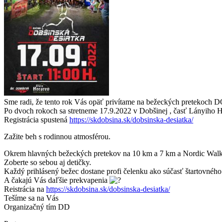
Sme radi, že tento rok Vás opäť privítame na bežeckých prete
Po dvoch rokoch sa stretneme 17.9.2022 v Dobšinej , časť Lányiho 
Registrácia spustená
https://skdobsina.sk/dobsinska-desiatka/
Zažite beh s rodinnou atmosférou.
Okrem hlavných bežeckých pretekov na 10 km a 7 km a Nordic Walking
Zoberte so sebou aj detičky.
Každý prihlásený bežec dostane profi čelenku ako súčasť štartovného
A čakajú Vás daľšie prekvapenia
Reistrácia na
https://skdobsina.sk/dobsinska-desiatka/
Tešíme sa na Vás
Organizačný tím DD