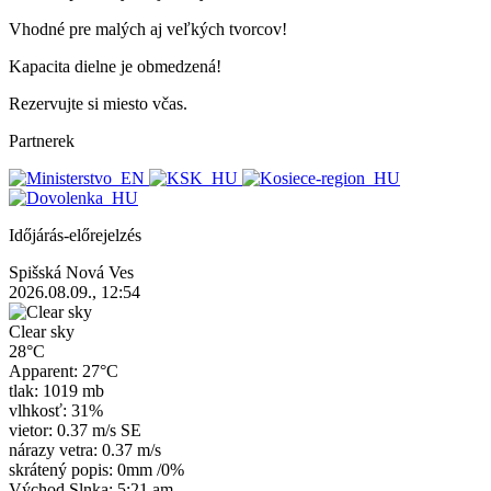
Vhodné pre malých aj veľkých tvorcov!
Kapacita dielne je obmedzená!
Rezervujte si miesto včas.
Partnerek
Időjárás-előrejelzés
Spišská Nová Ves
2026.08.09., 12:54
Clear sky
28°C
Apparent: 27°C
tlak: 1019 mb
vlhkosť: 31%
vietor: 0.37 m/s SE
nárazy vetra: 0.37 m/s
skrátený popis:
0mm
/
0%
Východ Slnka: 5:21 am