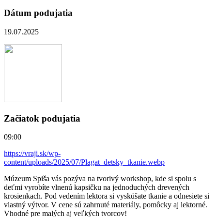
Dátum podujatia
19.07.2025
Začiatok podujatia
09:00
https://vraji.sk/wp-
content/uploads/2025/07/Plagat_detsky_tkanie.webp
Múzeum Spiša vás pozýva na tvorivý workshop, kde si spolu s
deťmi vyrobíte vlnenú kapsičku na jednoduchých drevených
krosienkach. Pod vedením lektora si vyskúšate tkanie a odnesiete si
vlastný výtvor. V cene sú zahrnuté materiály, pomôcky aj lektorné.
Vhodné pre malých aj veľkých tvorcov!