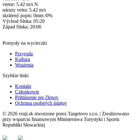
vietor: 5.42 m/s N
nárazy vetra: 5.42 m/s
skrátený popis:
0mm
/
0%
Východ Slnka: 05:20
Západ Slnka: 20:06
Pomysły na wycieczki
Przyroda
Kultura
Wrażenia
Szybkie linki
Kontakt
Członkowie
Prihlásenie pre členov
Ochrana osobných údajov
© 2026 vraji.sk stworzone przez Targetovo s.r.o. | Zrealizowano
przy wsparciu finansowym Ministerstwa Turystyki i Sportu
Republiki Słowackiej