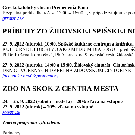
Gréckokatolícky chrám Premenenia Pána
Bezplatná prehliadka v čase 13:00 – 16:00 h, v prípade záujmu je potr
grkatsnv.sk
PRÍBEHY ZO ŽIDOVSKEJ SPIŠSKEJ N
27. 9. 2022 (utorok), 10:00, Spišské kultúrne centrum a knižnica,
KULTÚRNE DEDIČSTVO AKO MÉDIUM DIALÓGU – prednáš
PhDr. Ružena Kormošová, PhD. predstaví Slovenskú cestu židovského
27. 9. 2022 (utorok), 14:00 a 15:00, Židovský cintorín, Cintorínsk
DEŇ OTVORENÝCH DVERÍ NA ŽIDOVSKOM CINTORÍNE – koment
facebook.com/OZpromemory
ZOO NA SKOK Z CENTRA MESTA
24. – 25. 9. 2022 (sobota – nedeľa) – 20% zľava na vstupné
27. 9. 2022 (utorok) – 20% zľava na vstupné
zoosnv.sk
Zmena programu vyhradená.
Partnerzy