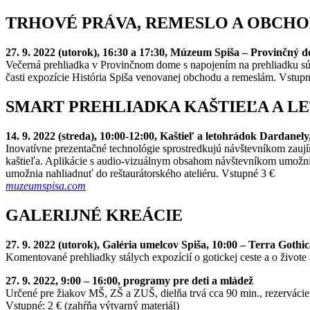
TRHOVÉ PRÁVA, REMESLO A OBCHO
27. 9. 2022 (utorok), 16:30 a 17:30, Múzeum Spiša – Provinčný 
Večerná prehliadka v Provinčnom dome s napojením na prehliadku súč
časti expozície História Spiša venovanej obchodu a remeslám. Vstupn
SMART PREHLIADKA KAŠTIEĽA A 
14. 9. 2022 (streda), 10:00-12:00, Kaštieľ a letohrádok Dardane
Inovatívne prezentačné technológie sprostredkujú návštevníkom zauj
kaštieľa. Aplikácie s audio-vizuálnym obsahom návštevníkom umožnia
umožnia nahliadnuť do reštaurátorského ateliéru. Vstupné 3 €
muzeumspisa.com
GALERIJNÉ KREÁCIE
27. 9. 2022
(utorok),
Galéria umelcov Spiša, 10:00 – Terra Gothic
Komentované prehliadky stálych expozícií o gotickej ceste a o živote
27. 9. 2022, 9:00 – 16:00, programy pre deti a mládež
Určené pre žiakov MŠ, ZŠ a ZUŠ, dielňa trvá cca 90 min., rezervácie
Vstupné: 2 € (zahŕňa výtvarný materiál)