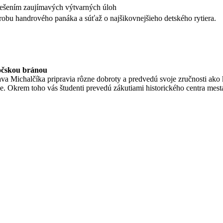
riešením zaujímavých výtvarných úloh
obu handrového panáka a súťaž o najšikovnejšieho detského rytiera.
vočskou bránou
va Michalčíka pripravia rôzne dobroty a predvedú svoje zručnosti ako 
oje. Okrem toho vás študenti prevedú zákutiami historického centra mest