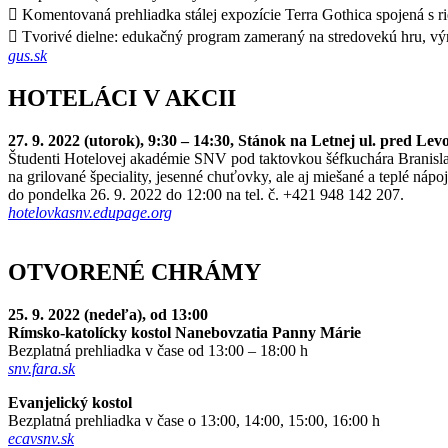
 Komentovaná prehliadka stálej expozície Terra Gothica spojená s 
 Tvorivé dielne: edukačný program zameraný na stredovekú hru, výr
gus.sk
HOTELÁCI V AKCII
27. 9. 2022 (utorok), 9:30 – 14:30, Stánok na Letnej ul. pred Le
Študenti Hotelovej akadémie SNV
pod taktovkou šéfkuchára Branisla
na grilované špeciality, jesenné chuťovky, ale aj miešané a teplé náp
do pondelka 26. 9. 2022 do 12:00 na tel. č. +421 948 142 207.
hotelovkasnv.edupage.org
OTVORENÉ CHRÁMY
25. 9. 2022 (nedeľa), od 13:00
Rímsko-katolícky kostol Nanebovzatia Panny Márie
Bezplatná prehliadka v čase od 13:00 – 18:00 h
snv.fara.sk
Evanjelický kostol
Bezplatná prehliadka v čase o 13:00, 14:00, 15:00, 16:00 h
ecavsnv.sk