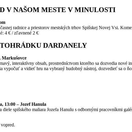
D V NAŠOM MESTE V MINULOSTI
dom
asnej radnice a priestorov mestských trhov Spišskej Novej Vsi. Kome
é: 4 € / zľavnené 2 €
LETOHRÁDKU DARDANELY
ly, Markušovce
ímavý, interaktívny obsah, prostredníctvom ktorého sa dozvedia nové 
 vypočuť a vidieť hru na vybraný hudobný nástroj, dozvedieť sa o ňom
a, 13:00 – Jozef Hanula
 a diele spišského maliara Jozefa Hanulu s odbornými pracovníkmi galér
 vopred.