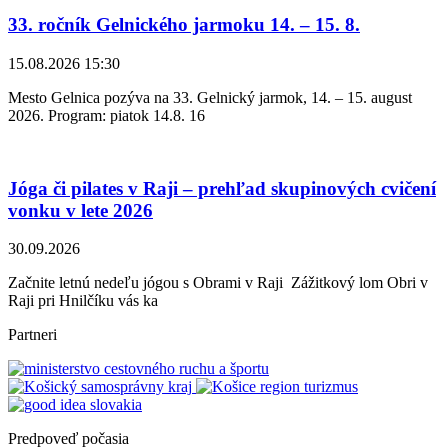
33. ročník Gelnického jarmoku 14. – 15. 8.
15.08.2026 15:30
Mesto Gelnica pozýva na 33. Gelnický jarmok, 14. – 15. august
2026. Program: piatok 14.8. 16
Jóga či pilates v Raji – prehľad skupinových cvičení
vonku v lete 2026
30.09.2026
Začnite letnú nedeľu jógou s Obrami v Raji Zážitkový lom Obri v
Raji pri Hnilčíku vás ka
Partneri
Predpoveď počasia