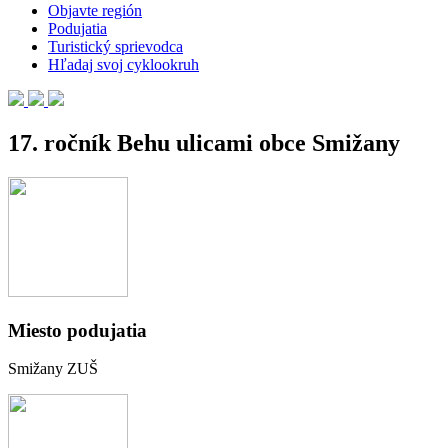
Objavte región
Podujatia
Turistický sprievodca
Hľadaj svoj cyklookruh
17. ročník Behu ulicami obce Smižany
Miesto podujatia
Smižany ZUŠ