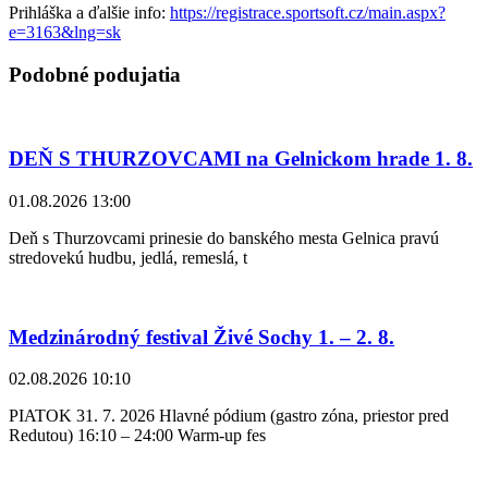
Prihláška a ďalšie info:
https://registrace.sportsoft.cz/main.aspx?
e=3163&lng=sk
Podobné podujatia
DEŇ S THURZOVCAMI na Gelnickom hrade 1. 8.
01.08.2026 13:00
Deň s Thurzovcami prinesie do banského mesta Gelnica pravú
stredovekú hudbu, jedlá, remeslá, t
Medzinárodný festival Živé Sochy 1. – 2. 8.
02.08.2026 10:10
PIATOK 31. 7. 2026 Hlavné pódium (gastro zóna, priestor pred
Redutou) 16:10 – 24:00 Warm-up fes