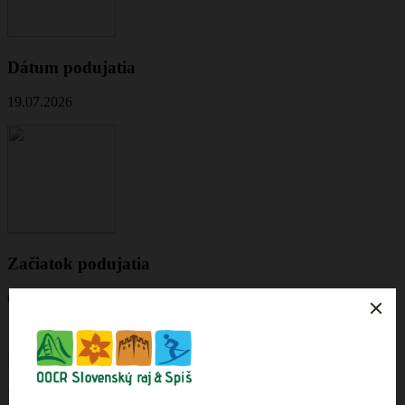
Dátum podujatia
19.07.2026
Začiatok podujatia
09:00
Kultúrny program na hlavnom pódiu:
PIATOK 17. 7. 2026