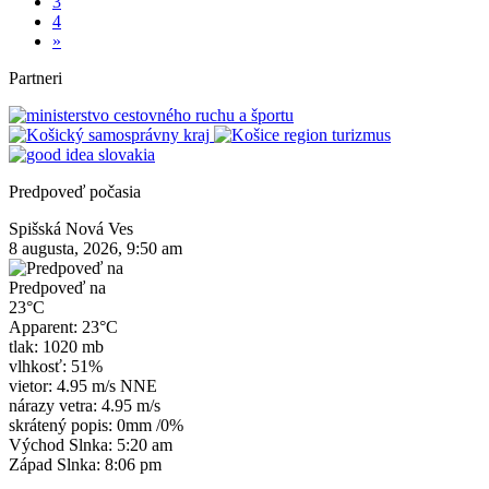
3
4
»
Partneri
Predpoveď počasia
Spišská Nová Ves
8 augusta, 2026, 9:50 am
Predpoveď na
23°C
Apparent: 23°C
tlak: 1020 mb
vlhkosť: 51%
vietor: 4.95 m/s NNE
nárazy vetra: 4.95 m/s
skrátený popis:
0mm
/
0%
Východ Slnka: 5:20 am
Západ Slnka: 8:06 pm