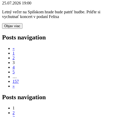
25.07.2026 19:00
Letný večer na Spišskom hrade bude patriť hudbe. Príďte si
vychutnať koncert v podaní Felixa
Objav viac
Posts navigation
«
1
2
3
4
5
…
157
»
Posts navigation
1
2