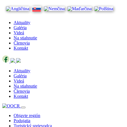
Aktuality
Galéria
Videá
Na stiahnutie
Členovia
Kontakt
Aktuality
Galéria
Videá
Na stiahnutie
Členovia
Kontakt
Objavte región
Podujatia
Turistický sprievodca