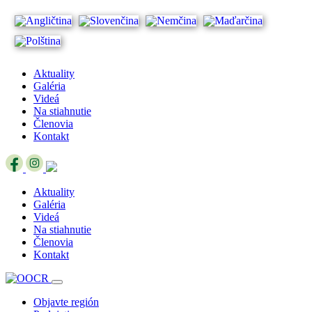
Aktuality
Galéria
Videá
Na stiahnutie
Členovia
Kontakt
Aktuality
Galéria
Videá
Na stiahnutie
Členovia
Kontakt
Objavte región