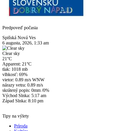
Predpoveď počasia
Spišská Nová Ves
6 augusta, 2026, 1:33 am
Clear sky
21°C
Apparent: 21°C
tlak: 1018 mb
vlhkosť: 69%
vietor: 0.89 m/s WNW
nárazy vetra: 0.89 m/s
skrátený popis:
0mm
/
0%
Východ Slnka: 5:17 am
Západ Slnka: 8:10 pm
Tipy na výlety
Príroda