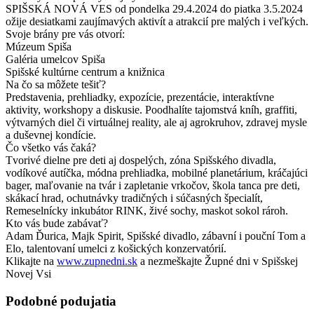
SPIŠSKÁ NOVÁ VES od pondelka 29.4.2024 do piatka 3.5.2024
ožije desiatkami zaujímavých aktivít a atrakcií pre malých i veľkých.
Svoje brány pre vás otvorí:
Múzeum Spiša
Galéria umelcov Spiša
Spišské kultúrne centrum a knižnica
Na čo sa môžete tešiť?
Predstavenia, prehliadky, expozície, prezentácie, interaktívne
aktivity, workshopy a diskusie. Poodhalíte tajomstvá kníh, graffiti,
výtvarných diel či virtuálnej reality, ale aj agrokruhov, zdravej mysle
a duševnej kondície.
Čo všetko vás čaká?
Tvorivé dielne pre deti aj dospelých, zóna Spišského divadla,
vodíkové autíčka, módna prehliadka, mobilné planetárium, kráčajúci
bager, maľovanie na tvár i zapletanie vrkočov, škola tanca pre deti,
skákací hrad, ochutnávky tradičných i súčasných špecialít,
Remeselnícky inkubátor RINK, živé sochy, maskot sokol rároh.
Kto vás bude zabávať?
Adam Ďurica, Majk Spirit, Spišské divadlo, zábavní i pouční Tom a
Elo, talentovaní umelci z košických konzervatórií.
Klikajte na
www.zupnedni.sk
a nezmeškajte Župné dni v Spišskej
Novej Vsi
Podobné podujatia