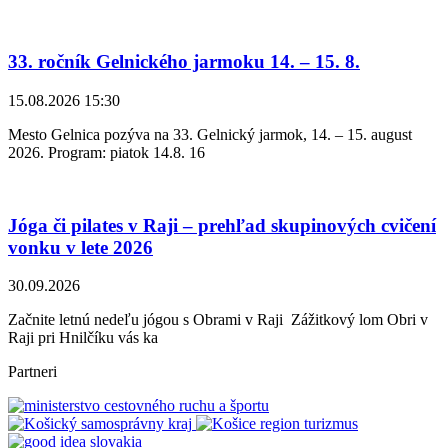
33. ročník Gelnického jarmoku 14. – 15. 8.
15.08.2026 15:30
Mesto Gelnica pozýva na 33. Gelnický jarmok, 14. – 15. august
2026. Program: piatok 14.8. 16
Jóga či pilates v Raji – prehľad skupinových cvičení
vonku v lete 2026
30.09.2026
Začnite letnú nedeľu jógou s Obrami v Raji Zážitkový lom Obri v
Raji pri Hnilčíku vás ka
Partneri