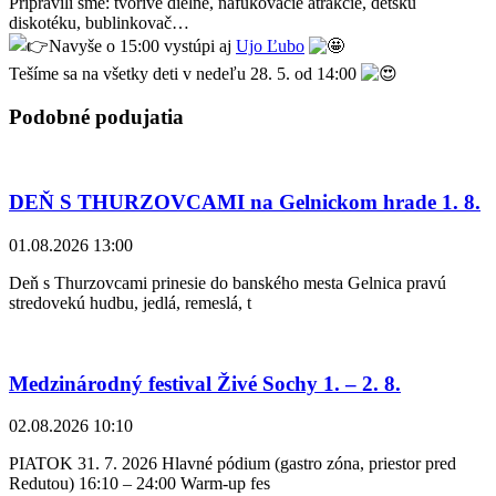
Pripravili sme: tvorivé dielne, nafukovacie atrakcie, detskú
diskotéku, bublinkovač…
Navyše o 15:00 vystúpi aj
Ujo Ľubo
Tešíme sa na všetky deti v nedeľu 28. 5. od 14:00
Podobné podujatia
DEŇ S THURZOVCAMI na Gelnickom hrade 1. 8.
01.08.2026 13:00
Deň s Thurzovcami prinesie do banského mesta Gelnica pravú
stredovekú hudbu, jedlá, remeslá, t
Medzinárodný festival Živé Sochy 1. – 2. 8.
02.08.2026 10:10
PIATOK 31. 7. 2026 Hlavné pódium (gastro zóna, priestor pred
Redutou) 16:10 – 24:00 Warm-up fes