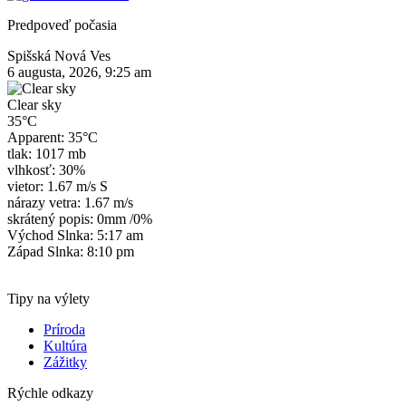
Predpoveď počasia
Spišská Nová Ves
6 augusta, 2026, 9:25 am
Clear sky
35°C
Apparent: 35°C
tlak: 1017 mb
vlhkosť: 30%
vietor: 1.67 m/s S
nárazy vetra: 1.67 m/s
skrátený popis:
0mm
/
0%
Východ Slnka: 5:17 am
Západ Slnka: 8:10 pm
Tipy na výlety
Príroda
Kultúra
Zážitky
Rýchle odkazy