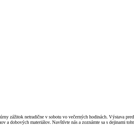
ny zážitok netradične v sobotu vo večerných hodinách. Výstava predst
mov a dobových materiálov. Navštívte nás a zoznámte sa s dejinami toht