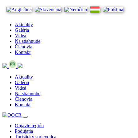
Aktuality
Galéria
Videá
Na stiahnutie
Členovia
Kontakt
Aktuality
Galéria
Videá
Na stiahnutie
Členovia
Kontakt
Objavte región
Podujatia
Turistický sprievodca