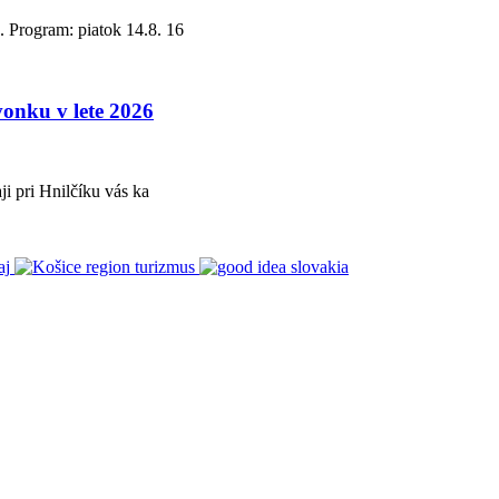
. Program: piatok 14.8. 16
vonku v lete 2026
i pri Hnilčíku vás ka