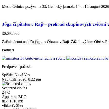
Mesto Gelnica pozýva na 33. Gelnický jarmok, 14. – 15. august 2026
Jóga či pilates v Raji – prehľad skupinových cvičení 
30.09.2026
Začnite letnú nedeľu jógou s Obrami v Raji Zážitkový lom Obri v Raj
Partneri
Predpoveď počasia
Spišská Nová Ves
6 augusta, 2026, 8:22 pm
Scattered clouds
24°C
Apparent: 24°C
tlak: 1016 mb
vlhkosť: 61%