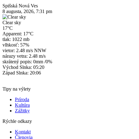
Spišská Nová Ves
8 augusta, 2026, 7:31 pm
Clear sky
17°C
Apparent: 17°C
tlak: 1022 mb
vlhkosť: 57%
vietor: 2.48 m/s NNW
nárazy vetra: 2.48 m/s
skrátený popis:
0mm
/
0%
Východ Slnka: 05:20
Západ Slnka: 20:06
Tipy na výlety
Príroda
Kultúra
Zážitky
Rýchle odkazy
Kontakt
Členovia