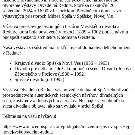
otvorenie výstavy Divadelná Reduta, ktoré sa uskutoční 26.
septembra 2024 o 16:00 v historickom Provinčnom dome – vo
výstavných priestoroch Múzea Spiša v Spišskej Novej Vsi.
Výstava predstavuje fascinujúcu históriu Mestského divadla a
Reduty, ktorá bola postavená v rokoch 1899 – 1902 podľa návrhu
budapeštianskeho architekta Kolomana Gerstera.
Naša výstava sa sústredí na tri kľúčové obdobia divadelného umenia
v Redute:
Krajové divadlo Spišská Nová Ves (1956 – 1963)
Divadlo pre deti a mládež ako pobočná scéna Divadla Jonáša
Záborského v Prešove (1980 – 1992)
Spišské divadlo (od 1992)
Výstava Divadelná Reduta vás prevedie dejinami Spišského divadla
prostredníctvom autentických scénických návrhov, divadelných
scén, kostýmov a dobových materiálov. Nechajte sa vtiahnuť do
sveta divadla a objavte, ako sa vyvíjalo v srdci Spiša!
Tešíme sa na vašu návštevu!
https://www.muzeumspisa.com/podujatia/muzeum-spisa-v-spisskej-
novej-vsi/divadelna-reduta