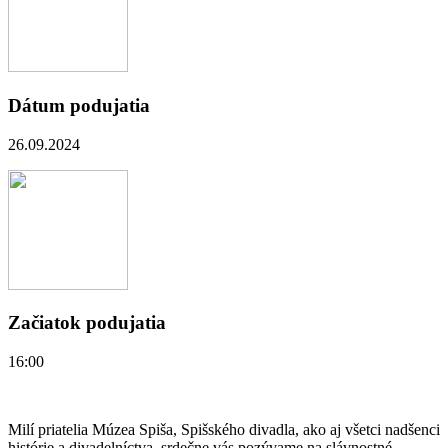
Dátum podujatia
26.09.2024
Začiatok podujatia
16:00
Milí priatelia Múzea Spiša, Spišského divadla, ako aj všetci nadšenci
histórie a divadelníctva, srdečne vás pozývame na slávnostné