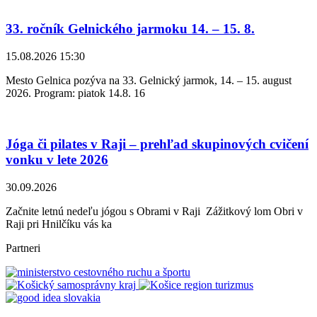
33. ročník Gelnického jarmoku 14. – 15. 8.
15.08.2026 15:30
Mesto Gelnica pozýva na 33. Gelnický jarmok, 14. – 15. august
2026. Program: piatok 14.8. 16
Jóga či pilates v Raji – prehľad skupinových cvičení
vonku v lete 2026
30.09.2026
Začnite letnú nedeľu jógou s Obrami v Raji Zážitkový lom Obri v
Raji pri Hnilčíku vás ka
Partneri