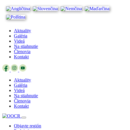
Aktuality
Galéria
Videá
Na stiahnutie
Členovia
Kontakt
Aktuality
Galéria
Videá
Na stiahnutie
Členovia
Kontakt
Objavte región