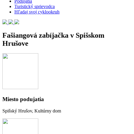
Podujatia
Turistický sprievodca
Hľadaj svoj cyklookruh
Fašiangová zabíjačka v Spišskom
Hrušove
Miesto podujatia
Spišský Hrušov, Kultúrny dom