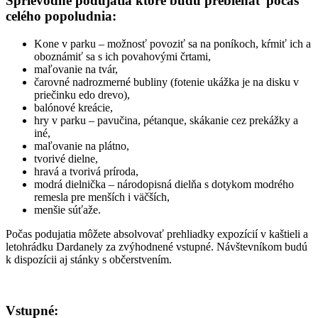
Sprievodné podujatia ktoré budú prebiehať počas
celého popoludnia:
Kone v parku – možnosť povoziť sa na poníkoch, kŕmiť ich a
oboznámiť sa s ich povahovými črtami,
maľovanie na tvár,
čarovné nadrozmerné bubliny (fotenie ukážka je na disku v
priečinku edo drevo),
balónové kreácie,
hry v parku – pavučina, pétanque, skákanie cez prekážky a
iné,
maľovanie na plátno,
tvorivé dielne,
hravá a tvorivá príroda,
modrá dielnička – národopisná dielňa s dotykom modrého
remesla pre menších i väčších,
menšie súťaže.
Počas podujatia môžete absolvovať prehliadky expozícií v kaštieli a
letohrádku Dardanely za zvýhodnené vstupné. Návštevníkom budú
k dispozícii aj stánky s občerstvením.
Vstupné: