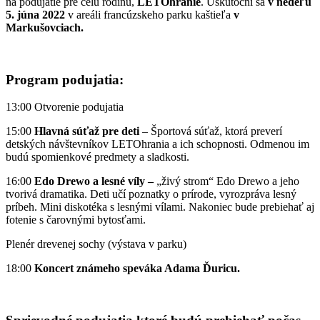
na podujatie pre celú rodinu,
LETOhranie
. Uskutoční sa
v nedeľu
5. júna 2022
v areáli francúzskeho parku kaštieľa
v
Markušovciach.
Program podujatia:
13:00 Otvorenie podujatia
15:00
Hlavná
súťaž
pre deti
– Športová súťaž, ktorá preverí
detských návštevníkov LETOhrania a ich schopnosti. Odmenou im
budú spomienkové predmety a sladkosti.
16:00
Edo Drewo
a lesné víly –
„živý strom“ Edo Drewo a jeho
tvorivá dramatika. Deti učí poznatky o prírode, vyrozpráva lesný
príbeh. Mini diskotéka s lesnými vílami. Nakoniec bude prebiehať aj
fotenie s čarovnými bytosťami.
Plenér drevenej sochy (výstava v parku)
18:00
Koncert
známeho speváka Adama Ďuricu.