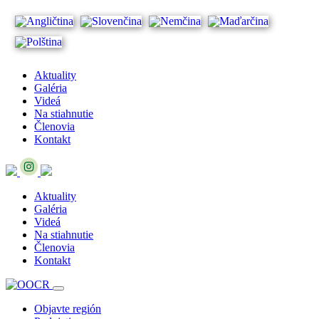
Aktuality
Galéria
Videá
Na stiahnutie
Členovia
Kontakt
Aktuality
Galéria
Videá
Na stiahnutie
Členovia
Kontakt
Objavte región