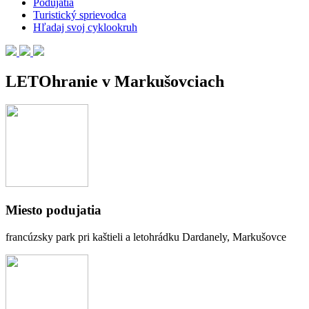
Podujatia
Turistický sprievodca
Hľadaj svoj cyklookruh
LETOhranie v Markušovciach
Miesto podujatia
francúzsky park pri kaštieli a letohrádku Dardanely, Markušovce