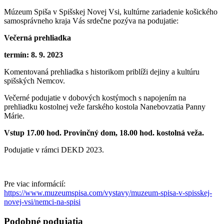
Múzeum Spiša v Spišskej Novej Vsi, kultúrne zariadenie košického
samosprávneho kraja Vás srdečne pozýva na podujatie:
Večerná prehliadka
termín: 8. 9. 2023
Komentovaná prehliadka s historikom priblíži dejiny a kultúru
spišských Nemcov.
Večerné podujatie v dobových kostýmoch s napojením na
prehliadku kostolnej veže farského kostola Nanebovzatia Panny
Márie.
Vstup 17.00 hod. Provinčný dom, 18.00 hod. kostolná veža.
Podujatie v rámci DEKD 2023.
Pre viac informácií:
https://www.muzeumspisa.com/vystavy/muzeum-spisa-v-spisskej-
novej-vsi/nemci-na-spisi
Podobné podujatia