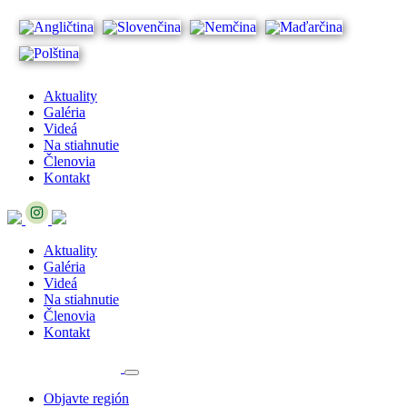
Aktuality
Galéria
Videá
Na stiahnutie
Členovia
Kontakt
Aktuality
Galéria
Videá
Na stiahnutie
Členovia
Kontakt
Objavte región