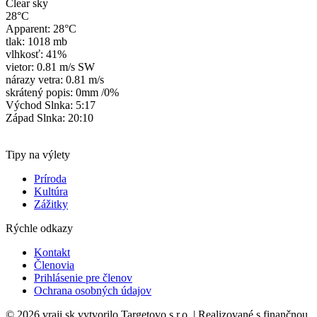
Clear sky
28°C
Apparent: 28°C
tlak: 1018 mb
vlhkosť: 41%
vietor: 0.81 m/s SW
nárazy vetra: 0.81 m/s
skrátený popis:
0mm
/
0%
Východ Slnka: 5:17
Západ Slnka: 20:10
Tipy na výlety
Príroda
Kultúra
Zážitky
Rýchle odkazy
Kontakt
Členovia
Prihlásenie pre členov
Ochrana osobných údajov
© 2026 vraji.sk vytvorilo Targetovo s.r.o. | Realizované s finančnou