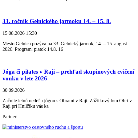
33. ročník Gelnického jarmoku 14. – 15. 8.
15.08.2026 15:30
Mesto Gelnica pozýva na 33. Gelnický jarmok, 14. – 15. august
2026. Program: piatok 14.8. 16
Jóga či pilates v Raji – prehľad skupinových cvičení
vonku v lete 2026
30.09.2026
Začnite letnú nedeľu jógou s Obrami v Raji Zážitkový lom Obri v
Raji pri Hnilčíku vás ka
Partneri