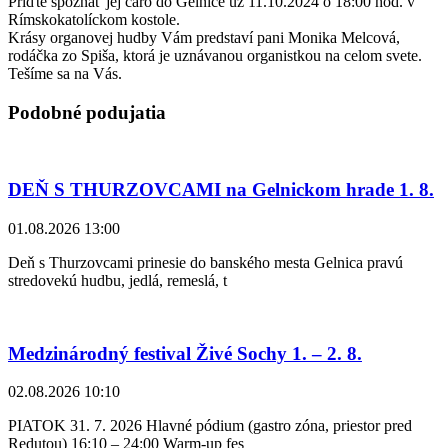
Príďte spoznať jej čaro do Gelnice už 11.10.2024 o 18:00 hod. v
Rímskokatolíckom kostole.
Krásy organovej hudby Vám predstaví pani Monika Melcová,
rodáčka zo Spiša, ktorá je uznávanou organistkou na celom svete.
Tešíme sa na Vás.
Podobné podujatia
DEŇ S THURZOVCAMI na Gelnickom hrade 1. 8.
01.08.2026 13:00
Deň s Thurzovcami prinesie do banského mesta Gelnica pravú
stredovekú hudbu, jedlá, remeslá, t
Medzinárodný festival Živé Sochy 1. – 2. 8.
02.08.2026 10:10
PIATOK 31. 7. 2026 Hlavné pódium (gastro zóna, priestor pred
Redutou) 16:10 – 24:00 Warm-up fes