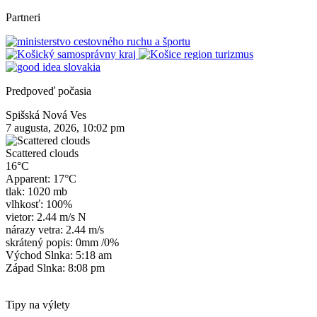
Partneri
Predpoveď počasia
Spišská Nová Ves
7 augusta, 2026, 10:02 pm
Scattered clouds
16°C
Apparent: 17°C
tlak: 1020 mb
vlhkosť: 100%
vietor: 2.44 m/s N
nárazy vetra: 2.44 m/s
skrátený popis:
0mm
/
0%
Východ Slnka: 5:18 am
Západ Slnka: 8:08 pm
Tipy na výlety