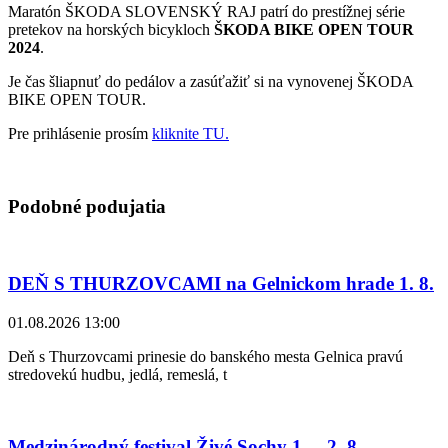
Maratón ŠKODA SLOVENSKÝ RAJ patrí do prestížnej série
pretekov na horských bicykloch
ŠKODA BIKE OPEN TOUR
2024
.
Je čas šliapnuť do pedálov a zasúťažiť si na vynovenej ŠKODA
BIKE OPEN TOUR.
Pre prihlásenie prosím
kliknite TU.
Podobné podujatia
DEŇ S THURZOVCAMI na Gelnickom hrade 1. 8.
01.08.2026 13:00
Deň s Thurzovcami prinesie do banského mesta Gelnica pravú
stredovekú hudbu, jedlá, remeslá, t
Medzinárodný festival Živé Sochy 1. – 2. 8.