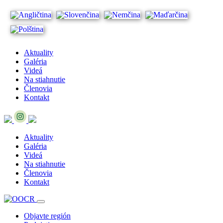
Aktuality
Galéria
Videá
Na stiahnutie
Členovia
Kontakt
Aktuality
Galéria
Videá
Na stiahnutie
Členovia
Kontakt
Objavte región