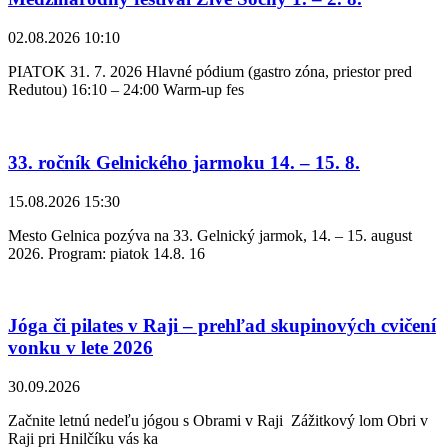
02.08.2026 10:10
PIATOK 31. 7. 2026 Hlavné pódium (gastro zóna, priestor pred
Redutou) 16:10 – 24:00 Warm-up fes
33. ročník Gelnického jarmoku 14. – 15. 8.
15.08.2026 15:30
Mesto Gelnica pozýva na 33. Gelnický jarmok, 14. – 15. august
2026. Program: piatok 14.8. 16
Jóga či pilates v Raji – prehľad skupinových cvičení
vonku v lete 2026
30.09.2026
Začnite letnú nedeľu jógou s Obrami v Raji Zážitkový lom Obri v
Raji pri Hnilčíku vás ka