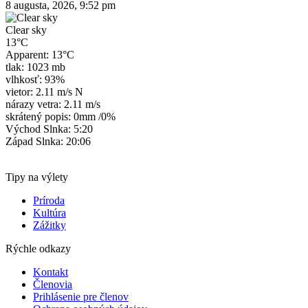
8 augusta, 2026, 9:52 pm
Clear sky
13°C
Apparent: 13°C
tlak: 1023 mb
vlhkosť: 93%
vietor: 2.11 m/s N
nárazy vetra: 2.11 m/s
skrátený popis:
0mm
/
0%
Východ Slnka: 5:20
Západ Slnka: 20:06
Tipy na výlety
Príroda
Kultúra
Zážitky
Rýchle odkazy
Kontakt
Členovia
Prihlásenie pre členov