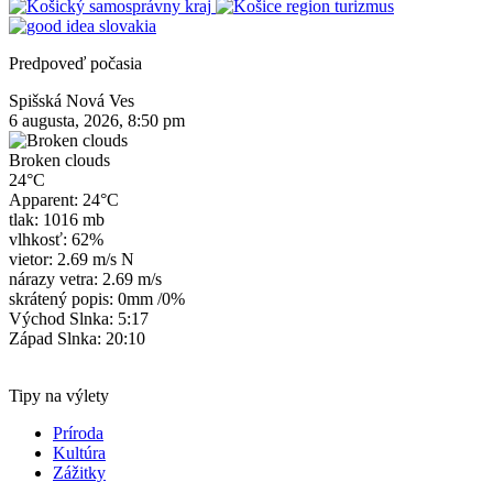
Predpoveď počasia
Spišská Nová Ves
6 augusta, 2026, 8:50 pm
Broken clouds
24°C
Apparent: 24°C
tlak: 1016 mb
vlhkosť: 62%
vietor: 2.69 m/s N
nárazy vetra: 2.69 m/s
skrátený popis:
0mm
/
0%
Východ Slnka: 5:17
Západ Slnka: 20:10
Tipy na výlety
Príroda
Kultúra
Zážitky