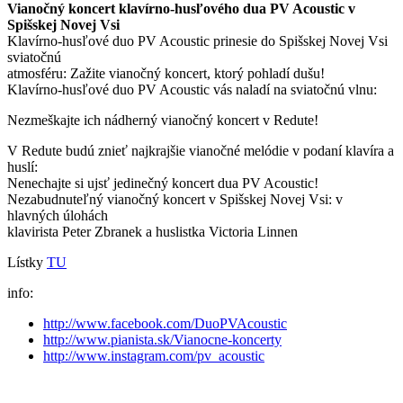
Vianočný koncert klavírno-husľového dua PV Acoustic v
Spišskej Novej Vsi
Klavírno-husľové duo PV Acoustic prinesie do Spišskej Novej Vsi
sviatočnú
atmosféru: Zažite vianočný koncert, ktorý pohladí dušu!
Klavírno-husľové duo PV Acoustic vás naladí na sviatočnú vlnu:
Nezmeškajte ich nádherný vianočný koncert v Redute!
V Redute budú znieť najkrajšie vianočné melódie v podaní klavíra a
huslí:
Nenechajte si ujsť jedinečný koncert dua PV Acoustic!
Nezabudnuteľný vianočný koncert v Spišskej Novej Vsi: v
hlavných úlohách
klavirista Peter Zbranek a huslistka Victoria Linnen
Lístky
TU
info:
http://www.facebook.com/DuoPVAcoustic
http://www.pianista.sk/Vianocne-koncerty
http://www.instagram.com/pv_acoustic