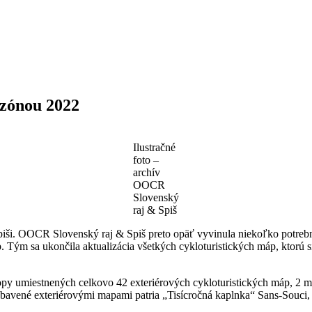
ezónou 2022
Ilustračné
foto –
archív
OOCR
Slovenský
raj & Spiš
piši. OOCR Slovenský raj & Spiš preto opäť vyvinula niekoľko potrebnýc
ým sa ukončila aktualizácia všetkých cykloturistických máp, ktorú si v
y umiestnených celkovo 42 exteriérových cykloturistických máp, 2 ma
ybavené exteriérovými mapami patria „Tisícročná kaplnka“ Sans-Souci,