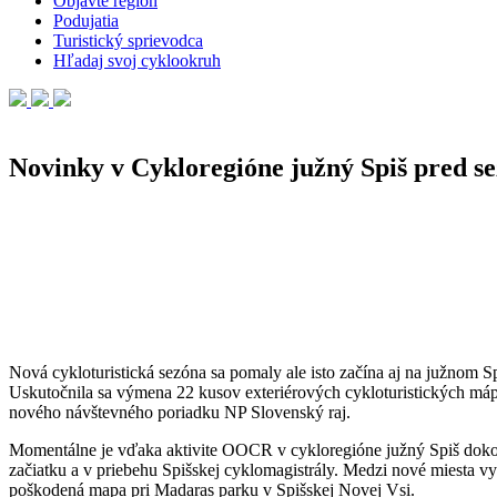
Objavte región
Podujatia
Turistický sprievodca
Hľadaj svoj cyklookruh
Novinky v Cykloregióne južný Spiš pred s
Nová cykloturistická sezóna sa pomaly ale isto začína aj na južnom S
Uskutočnila sa výmena 22 kusov exteriérových cykloturistických máp. T
nového návštevného poriadku NP Slovenský raj.
Momentálne je vďaka aktivite OOCR v cykloregióne južný Spiš dokop
začiatku a v priebehu Spišskej cyklomagistrály. Medzi nové miesta v
poškodená mapa pri Madaras parku v Spišskej Novej Vsi.