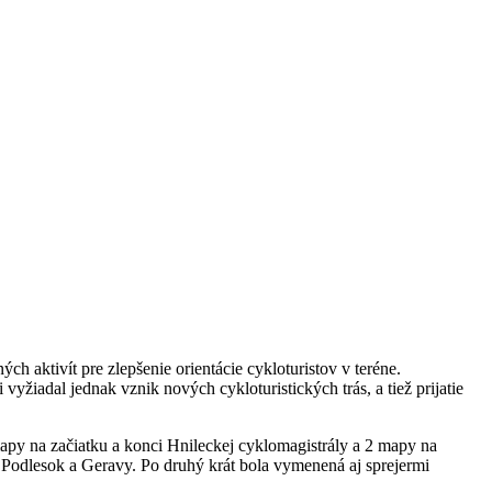
h aktivít pre zlepšenie orientácie cykloturistov v teréne.
yžiadal jednak vznik nových cykloturistických trás, a tiež prijatie
py na začiatku a konci Hnileckej cyklomagistrály a 2 mapy na
 Podlesok a Geravy. Po druhý krát bola vymenená aj sprejermi