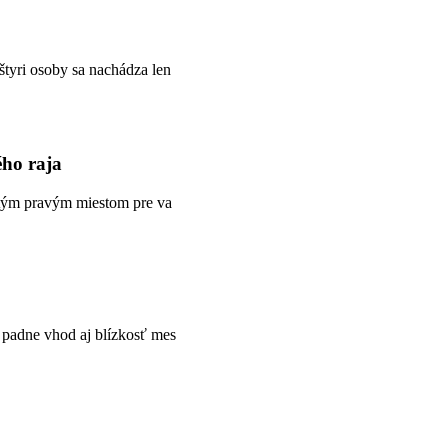
štyri osoby sa nachádza len
ého raja
ú tým pravým miestom pre va
 padne vhod aj blízkosť mes