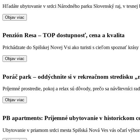
Hľadáte ubytovanie v srdci Národného parku Slovenský raj, v tesnej 
Objav viac
Penzión Resa – TOP dostupnosť, cena a kvalita
Prichádzate do Spišskej Novej Vsi ako turisti s cieľom spoznať krásy
Objav viac
Poráč park – oddýchnite si v rekreačnom stredisku „
Príjemné prostredie, pokoj a relax sú dôvody, prečo sa návštevníci ra
Objav viac
PB apartments: Príjemné ubytovanie v historickom c
Ubytovanie v priamom srdci mesta Spišská Nová Ves vás očarí výbo