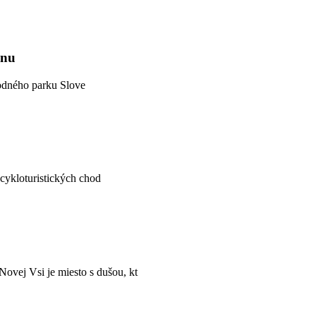
inu
rodného parku Slove
a cykloturistických chod
ovej Vsi je miesto s dušou, kt