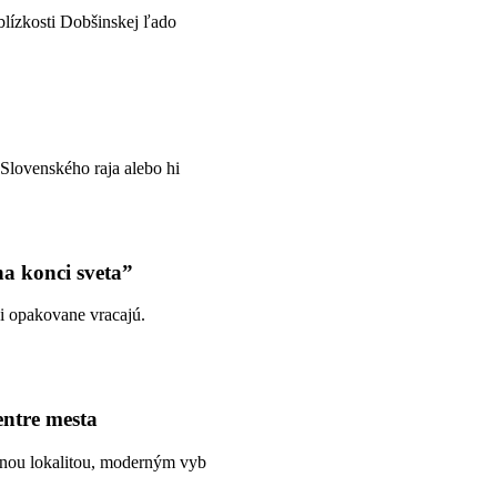
blízkosti Dobšinskej ľado
 Slovenského raja alebo hi
na konci sveta”
di opakovane vracajú.
entre mesta
rnou lokalitou, moderným vyb