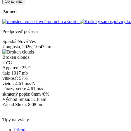
Objav viac
Partneri
Predpoveď počasia
Spišská Nová Ves
7 augusta, 2026, 10:43 am
Broken clouds
25°C
Apparent: 25°C
tlak: 1017 mb
vlhkosť: 57%
vietor: 4.61 m/s N
nárazy vetra: 4.61 m/s
skrátený popis:
0mm
/
0%
Východ Slnka: 5:18 am
Západ Slnka: 8:08 pm
Tipy na výlety
Príroda