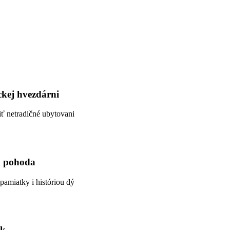
ckej hvezdárni
iť netradičné ubytovani
lá pohoda
pamiatky i históriou dý
ok