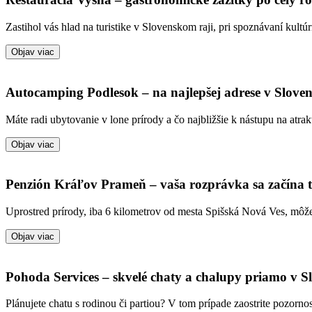
Zastihol vás hlad na turistike v Slovenskom raji, pri spoznávaní kult
Objav viac
Autocamping Podlesok – na najlepšej adrese v Slove
Máte radi ubytovanie v lone prírody a čo najbližšie k nástupu na atrak
Objav viac
Penzión Kráľov Prameň – vaša rozprávka sa začína 
Uprostred prírody, iba 6 kilometrov od mesta Spišská Nová Ves, môže
Objav viac
Pohoda Services – skvelé chaty a chalupy priamo v S
Plánujete chatu s rodinou či partiou? V tom prípade zaostrite pozorno