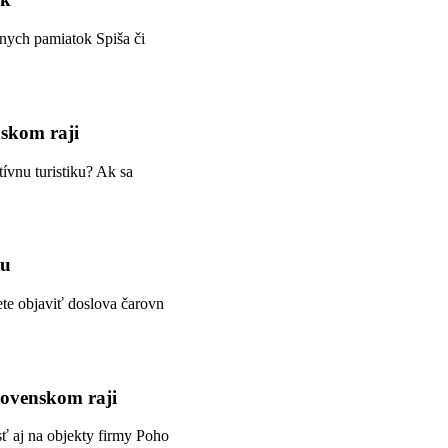
úrnych pamiatok Spiša či
nskom raji
tívnu turistiku? Ak sa
tu
te objaviť doslova čarovn
lovenskom raji
sť aj na objekty firmy Poho