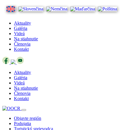
Aktuality
Galéria
Videá
Na stiahnutie
Členovia
Kontakt
Aktuality
Galéria
Videá
Na stiahnutie
Členovia
Kontakt
Objavte región
Podujatia
Turistický sprievodca