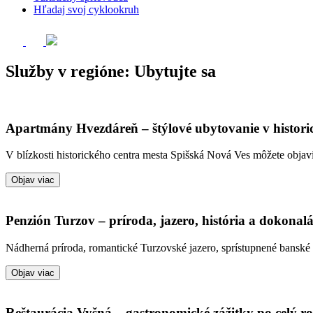
Hľadaj svoj cyklookruh
Služby v regióne:
Ubytujte sa
Apartmány Hvezdáreň – štýlové ubytovanie v histori
V blízkosti historického centra mesta Spišská Nová Ves môžete objav
Objav viac
Penzión Turzov – príroda, jazero, história a dokona
Nádherná príroda, romantické Turzovské jazero, sprístupnené banské 
Objav viac
Reštaurácia Vyšná – gastronomické zážitky po celý r